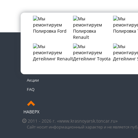
Контакты
Новости
Акции
FAQ
НАВЕРХ
2011 - 2026 г. «www.krasnoyarsk.toncar.ru»
Сайт носит информационный характер и не является пу