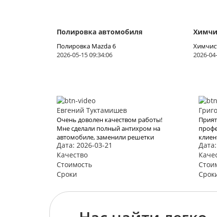
Полировка автомобиля
Химчи
Полировка Mazda 6
Химчист
2026-05-15 09:34:06
2026-04-
Евгений Туктамишев
Григ
Очень доволен качеством работы!
Прият
Мне сделали полный антихром на
профе
автомобиле, заменили решетки
клиен
Дата: 2026-03-21
Дата:
радиатора и покрыли его жидким
дальн
стеклом. Результат просто
Качество
Каче
потрясающий!
Стоимость
Стои
Сроки
Срок