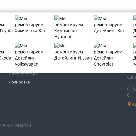
МЫ 
Тонировка автомобиля
Бронирование автомобиля
Шумоизоляция
СВЯ
Полировка
г. К
0
Ад
бличной офертой