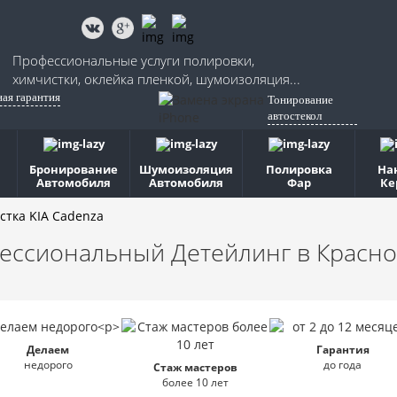
Профессиональные услуги полировки,
химчистки, оклейка пленкой, шумоизоляция...
ная гарантия
Тонирование
автостекол
Бронирование
Шумоизоляция
Полировка
На
Автомобиля
Автомобиля
Фар
Ке
стка KIA Cadenza
ессиональный Детейлинг
в Красно
Делаем
Гарантия
недорого
до года
Стаж мастеров
более 10 лет